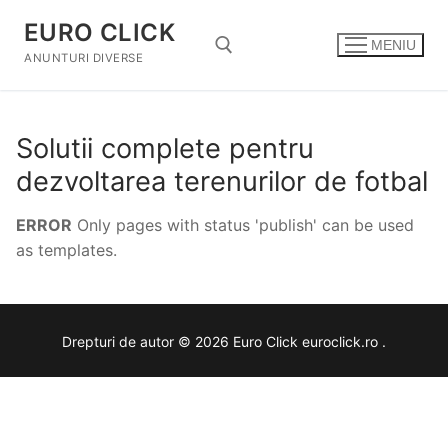
Sari
EURO CLICK
la
MENIU
conținut
ANUNTURI DIVERSE
Caută după:
Solutii complete pentru
dezvoltarea terenurilor de fotbal
ERROR
Only pages with status 'publish' can be used
as templates.
Drepturi de autor © 2026 Euro Click euroclick.ro .