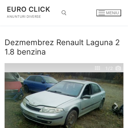
Sari
EURO CLICK
la
MENIU
conținut
ANUNTURI DIVERSE
Caută după:
Dezmembrez Renault Laguna 2
1.8 benzina
1
/2