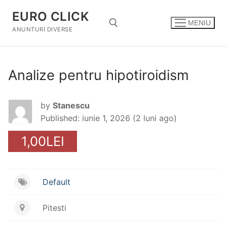
Sari
EURO CLICK
la
MENIU
conținut
ANUNTURI DIVERSE
Caută după:
Analize pentru hipotiroidism
by
Stanescu
Published: iunie 1, 2026 (2 luni ago)
1,00LEI
Default
Pitesti