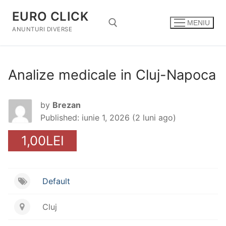
Sari
EURO CLICK
la
MENIU
conținut
ANUNTURI DIVERSE
Caută după:
Analize medicale in Cluj-Napoca
by
Brezan
Published: iunie 1, 2026 (2 luni ago)
1,00LEI
Default
Cluj