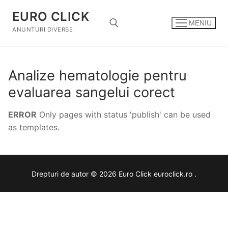
Sari
EURO CLICK
la
MENIU
conținut
ANUNTURI DIVERSE
Caută după:
Analize hematologie pentru
evaluarea sangelui corect
ERROR
Only pages with status 'publish' can be used
as templates.
Drepturi de autor © 2026 Euro Click euroclick.ro .