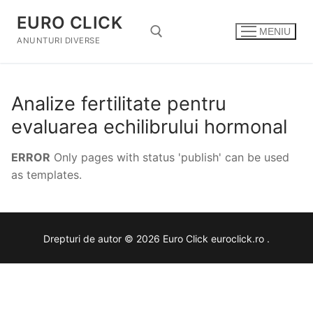
Sari
EURO CLICK
la
MENIU
conținut
ANUNTURI DIVERSE
Caută după:
Analize fertilitate pentru
evaluarea echilibrului hormonal
ERROR
Only pages with status 'publish' can be used
as templates.
Drepturi de autor © 2026 Euro Click euroclick.ro .