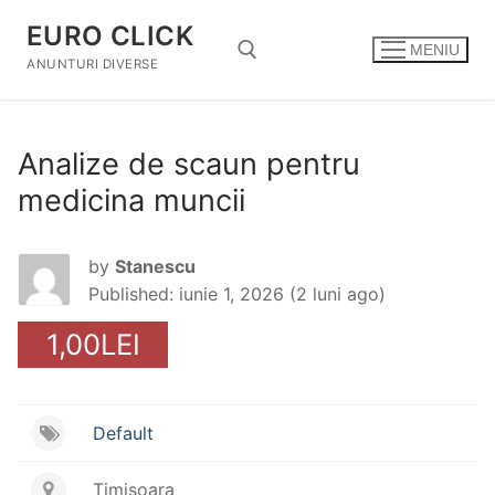
Sari
EURO CLICK
la
MENIU
conținut
ANUNTURI DIVERSE
Caută după:
Analize de scaun pentru
medicina muncii
by
Stanescu
Published: iunie 1, 2026 (2 luni ago)
1,00LEI
Default
Timisoara