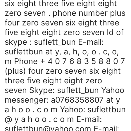
six eight three five eight eight
zero seven . phone number plus
four zero seven six eight three
five eight eight zero seven Id of
skype : suflett_bun E-mail:
suflettbun at y, a, h, o, o . c, o,
m Phone + 4 0 7 6 8 3 5 8 8 0 7
(plus) four zero seven six eight
three five eight eight zero
seven Skype: suflett_bun Yahoo
messenger: a0768358807 at y
a h o o . c o m Yahoo: suflettbun
@ y a h o o . c o m E-mail:
suflettbun@yahoo.com E-mail: