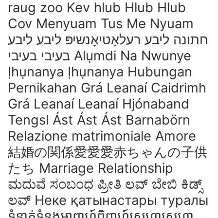
raug zoo Kev hlub Hlub Hlub
Cov Menyuam Tus Me Nyuam
חתונה ליבע רעלאַטיאָנשיפּ ליבע ליבע
בעיבי בעיבי Alụmdi Na Nwunye
Ịhụnanya Ịhụnanya Hubungan
Pernikahan Grá Leanaí Caidrimh
Grá Leanaí Leanaí Hjónaband
Tengsl Ást Ást Ást Barnabörn
Relazione matrimoniale Amore
結婚の関係愛愛愛赤ちゃんの子供
たち Marriage Relationship
ಮದುವೆ ಸಂಬಂಧ ಪ್ರೀತಿ ಲವ್ ಬೇಬಿ ಕಿಡ್ಸ್
ಲವ್ Неке қатынастары туралы
ទំនាក់ទំនងអាពាហ៍ពិពាហ៍ស្នេហាស្នេហា