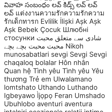
వివాహ సంబంధం లవ్ కిడ్స్ లవ్ లవ్
లవ్ แต่งงานความรักความรักความ
รักเด็กทารก Evlilik İlişki Aşk Aşk
Aşk Bebek Çocuk Шлюбні
стосунки شادی سے متعلق محبت
محبت محبت بچے بچے Nikoh
munosabatlari sevgi Sevgi Sevgi
chaqaloq bolalar Hôn nhân
Quan hệ Tình yêu Tình yêu Yêu
thương Trẻ em Ulwalamano
lomtshato Uthando Luthando
Igbeyawo Ìjọpọ Feran Umshado
Ubuhlobo aventuri aventura