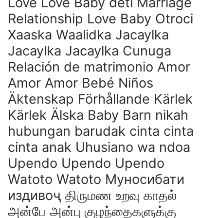
Love Love Baby deti Marriage
Relationship Love Baby Otroci
Xaaska Waalidka Jacaylka
Jacaylka Jacaylka Cunuga
Relación de matrimonio Amor
Amor Amor Bebé Niños
Äktenskap Förhållande Kärlek
Kärlek Älska Baby Barn nikah
hubungan barudak cinta cinta
cinta anak Uhusiano wa ndoa
Upendo Upendo Upendo
Watoto Watoto Муносибати
издивоҷ திருமண உறவு காதல்
அன்பே அன்பு குழந்தைகளுக்கு