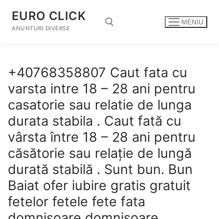
Sari
EURO CLICK
la
MENIU
conținut
ANUNTURI DIVERSE
Caută după:
+40768358807 Caut fata cu
varsta intre 18 – 28 ani pentru
casatorie sau relatie de lunga
durata stabila . Caut fată cu
vârsta între 18 – 28 ani pentru
căsătorie sau relaţie de lungă
durată stabilă . Sunt bun. Bun
Baiat ofer iubire gratis gratuit
fetelor fetele fete fata
domnisoare domnişoare