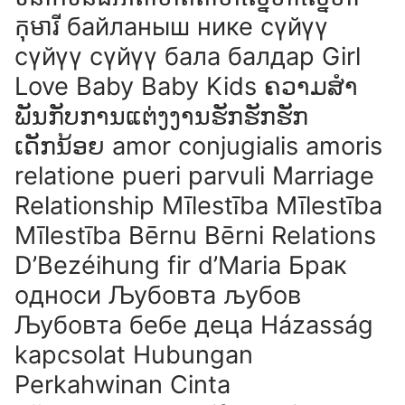
កុមារី байланыш нике сүйүү
сүйүү сүйүү бала балдар Girl
Love Baby Baby Kids ຄວາມສໍາ
ພັນກັບການແຕ່ງງານຮັກຮັກຮັກ
ເດັກນ້ອຍ amor conjugialis amoris
relatione pueri parvuli Marriage
Relationship Mīlestība Mīlestība
Mīlestība Bērnu Bērni Relations
D’Bezéihung fir d’Maria Брак
односи Љубовта љубов
Љубовта бебе деца Házasság
kapcsolat Hubungan
Perkahwinan Cinta