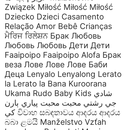
Związek Miłość Miłość Miłość
Dziecko Dzieci Casamento
Relação Amor Bebê Crianças
ਮੈਰਿਜ ਰਿਲੇਸ਼ਨ Брак Любовь
Любовь Любовь Дети Дети
Faaipoipo Faaipoipo Alofa Брак
веза Лове Лове Лове Баби
Деца Lenyalo Lenyalong Lerato
la Lerato la Bana Kuroorana
Ukama Rudo Baby Kids شادي
جي رشتي محبت محبت پياري ٻارن
کي විවාහ සබඳතාවය ආදරය ආදරය
බබා ළමයි Manželstvo Vzťah