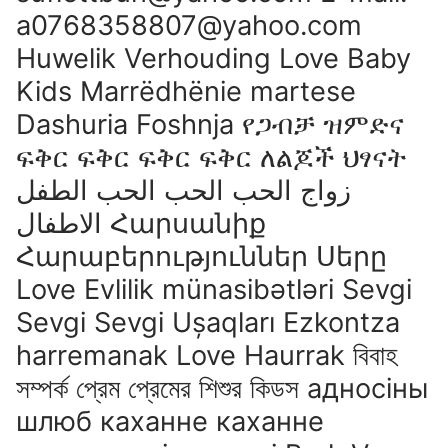
a0768358807@yahoo.com
Huwelik Verhouding Love Baby
Kids Marrëdhënie martese
Dashuria Foshnja የጋብቻ ዝምድና
ፍቅር ፍቅር ፍቅር ፍቅር ለልጆች ህፃናት
زواج الحب الحب الحب الطفل
الاطفال Հարսանիք
Հարաբերություններ Սերը
Love Evlilik münasibətləri Sevgi
Sevgi Sevgi Uşaqları Ezkontza
harremanak Love Haurrak বিবাহ
সম্পর্ক প্রেম প্রেমের শিশুর কিডস адносіны
шлюб каханне каханне